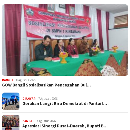
BANGLI
8 Agustus 2026
GOW Bangli Sosialisasikan Pencegahan Bul…
GIANYAR
7 Agustus 2026
Gerakan Langit Biru Demokrat di Pantai L…
BANGLI
7 Agustus 2026
Apresiasi Sinergi Pusat-Daerah, Bupati B…