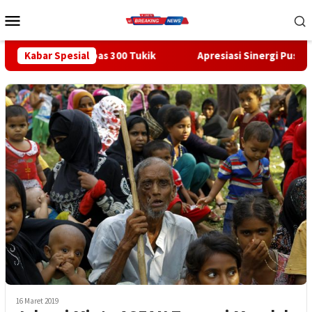
Loncat
Menu
ke
Mobile
konten
Lepas 300 Tukik
Kabar Spesial
Apresiasi Sinergi Pusat-Daerah, Bupati Ba
16 Maret 2019