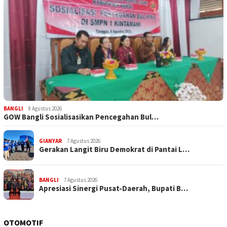
BANGLI
8 Agustus 2026
GOW Bangli Sosialisasikan Pencegahan Bul…
GIANYAR
7 Agustus 2026
Gerakan Langit Biru Demokrat di Pantai L…
BANGLI
7 Agustus 2026
Apresiasi Sinergi Pusat-Daerah, Bupati B…
OTOMOTIF