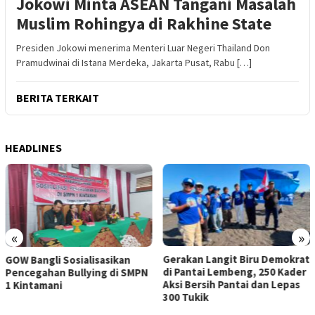
Jokowi Minta ASEAN Tangani Masalah
Muslim Rohingya di Rakhine State
Presiden Jokowi menerima Menteri Luar Negeri Thailand Don
Pramudwinai di Istana Merdeka, Jakarta Pusat, Rabu […]
BERITA TERKAIT
HEADLINES
«
»
Gerakan Langit Biru Demokrat
Apresiasi Sinergi Pusat-
di Pantai Lembeng, 250 Kader
Daerah, Bupati Bangli Buka
Aksi Bersih Pantai dan Lepas
Sosialisasi RUU Satu Data
300 Tukik
Indonesia