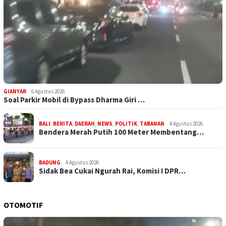
GIANYAR
6 Agustus 2026
Soal Parkir Mobil di Bypass Dharma Giri …
BALI
,
BERITA
,
DAERAH
,
NEWS
,
POLITIK
,
TABANAN
4 Agustus 2026
Bendera Merah Putih 100 Meter Membentang…
BADUNG
4 Agustus 2026
Sidak Bea Cukai Ngurah Rai, Komisi I DPR…
OTOMOTIF