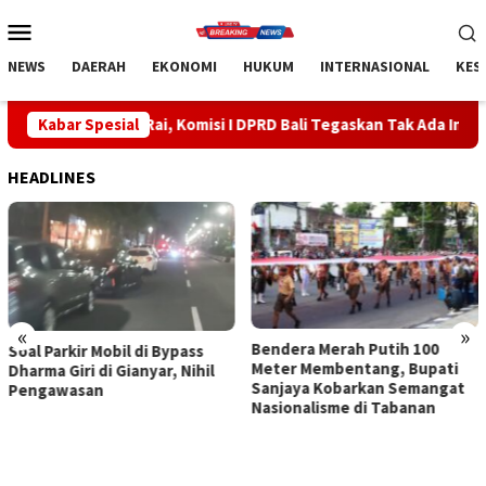
Loncat
Menu
ke
Mobile
konten
NEWS
DAERAH
EKONOMI
HUKUM
INTERNASIONAL
KES
 Rai, Komisi I DPRD Bali Tegaskan Tak Ada Indikasi Penyalahguna
Kabar Spesial
HEADLINES
«
»
Bendera Merah Putih 100
Sidak Bea Cukai Ngurah Rai,
Meter Membentang, Bupati
Komisi I DPRD Bali Tegaskan
Sanjaya Kobarkan Semangat
Tak Ada Indikasi
Nasionalisme di Tabanan
Penyalahgunaan Barang
Sitaan