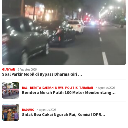
GIANYAR
6 Agustus 2026
Soal Parkir Mobil di Bypass Dharma Giri …
BALI
,
BERITA
,
DAERAH
,
NEWS
,
POLITIK
,
TABANAN
4 Agustus 2026
Bendera Merah Putih 100 Meter Membentang…
BADUNG
4 Agustus 2026
Sidak Bea Cukai Ngurah Rai, Komisi I DPR…