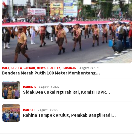
BALI
,
BERITA
,
DAERAH
,
NEWS
,
POLITIK
,
TABANAN
4 Agustus 2026
Bendera Merah Putih 100 Meter Membentang…
BADUNG
4 Agustus 2026
Sidak Bea Cukai Ngurah Rai, Komisi I DPR…
BANGLI
2 Agustus 2026
Rahina Tumpek Krulut, Pemkab Bangli Hadi…