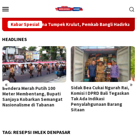
Loncat
Menu
ke
Mobile
konten
ahina Tumpek Krulut, Pemkab Bangli Hadirkan Pengobatan Grati
Kabar Spesial
HEADLINES
«
»
Sidak Bea Cukai Ngurah Rai,
Rahina Tumpek Krulut,
Komisi I DPRD Bali Tegaskan
Pemkab Bangli Hadirkan
Tak Ada Indikasi
Pengobatan Gratis di Empat
Penyalahgunaan Barang
Kecamatan Wujudkan
Sitaan
Pelayanan Kesehatan
Berlandaskan Kasih Sayang
TAG:
RESEPSI IMLEK DENPASAR