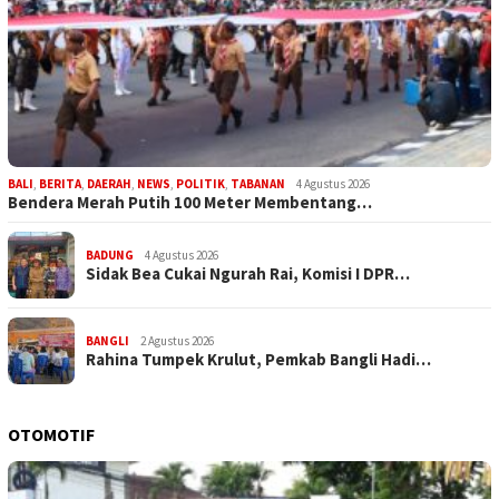
BALI
,
BERITA
,
DAERAH
,
NEWS
,
POLITIK
,
TABANAN
4 Agustus 2026
Bendera Merah Putih 100 Meter Membentang…
BADUNG
4 Agustus 2026
Sidak Bea Cukai Ngurah Rai, Komisi I DPR…
BANGLI
2 Agustus 2026
Rahina Tumpek Krulut, Pemkab Bangli Hadi…
OTOMOTIF