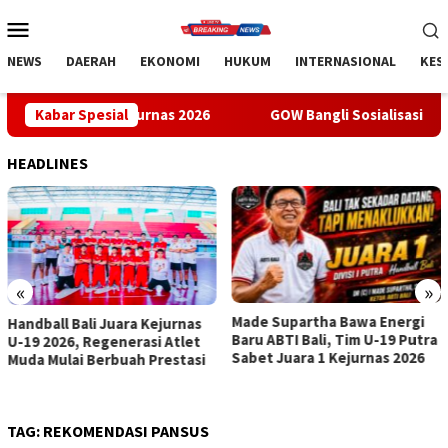
Loncat
Menu
ke
Mobile
konten
NEWS
DAERAH
EKONOMI
HUKUM
INTERNASIONAL
KES
1 Kejurnas 2026
Kabar Spesial
GOW Bangli Sosialisasikan Pencegahan Bu
HEADLINES
«
»
Made Supartha Bawa Energi
GOW Bangli Sosialisasikan
Baru ABTI Bali, Tim U-19 Putra
Pencegahan Bullying di SMPN
Sabet Juara 1 Kejurnas 2026
1 Kintamani
TAG:
REKOMENDASI PANSUS