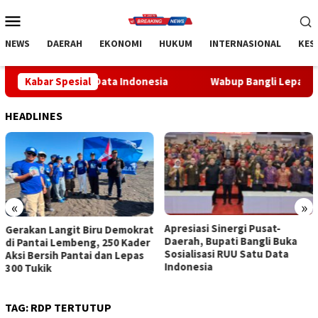
Loncat
Menu
ke
Mobile
konten
NEWS
DAERAH
EKONOMI
HUKUM
INTERNASIONAL
KES
tu Data Indonesia
Kabar Spesial
Wabup Bangli Lepas Jalan Santai, Awal
HEADLINES
«
»
Apresiasi Sinergi Pusat-
Wabup Bangli Lepas Jalan
Daerah, Bupati Bangli Buka
Santai, Awali Rangkaian
Sosialisasi RUU Satu Data
Peringatan HUT ke-81
Indonesia
Kemerdekaan RI
TAG:
RDP TERTUTUP