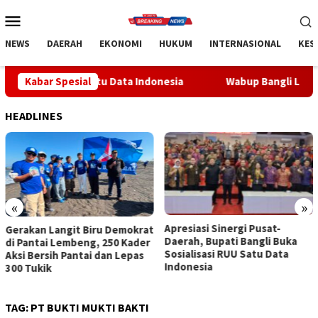
Loncat
Menu
ke
Mobile
konten
NEWS
DAERAH
EKONOMI
HUKUM
INTERNASIONAL
KES
U Satu Data Indonesia
Kabar Spesial
Wabup Bangli Lepas Jalan Santai, 
HEADLINES
«
»
Apresiasi Sinergi Pusat-
Wabup Bangli Lepas Jalan
Daerah, Bupati Bangli Buka
Santai, Awali Rangkaian
Sosialisasi RUU Satu Data
Peringatan HUT ke-81
Indonesia
Kemerdekaan RI
TAG:
PT BUKTI MUKTI BAKTI