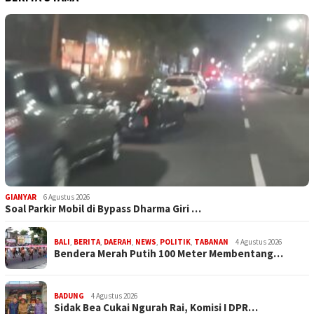
GIANYAR
6 Agustus 2026
Soal Parkir Mobil di Bypass Dharma Giri …
BALI
,
BERITA
,
DAERAH
,
NEWS
,
POLITIK
,
TABANAN
4 Agustus 2026
Bendera Merah Putih 100 Meter Membentang…
BADUNG
4 Agustus 2026
Sidak Bea Cukai Ngurah Rai, Komisi I DPR…