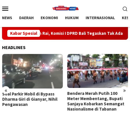
Loncat
Menu
ke
Mobile
konten
NEWS
DAERAH
EKONOMI
HUKUM
INTERNASIONAL
KES
h Rai, Komisi I DPRD Bali Tegaskan Tak Ada Indikasi Penyalahgun
Kabar Spesial
HEADLINES
«
»
Bendera Merah Putih 100
Sidak Bea Cukai Ngurah Rai,
Meter Membentang, Bupati
Komisi I DPRD Bali Tegaskan
Sanjaya Kobarkan Semangat
Tak Ada Indikasi
Nasionalisme di Tabanan
Penyalahgunaan Barang
Sitaan