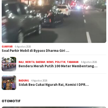
GIANYAR
6 Agustus 2026
Soal Parkir Mobil di Bypass Dharma Giri …
BALI
,
BERITA
,
DAERAH
,
NEWS
,
POLITIK
,
TABANAN
4 Agustus 2026
Bendera Merah Putih 100 Meter Membentang…
BADUNG
4 Agustus 2026
Sidak Bea Cukai Ngurah Rai, Komisi I DPR…
OTOMOTIF