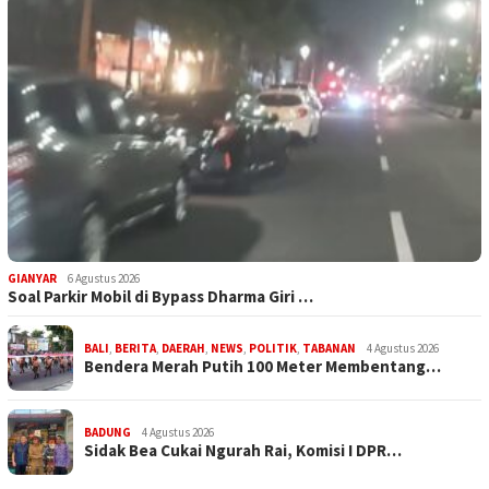
GIANYAR
6 Agustus 2026
Soal Parkir Mobil di Bypass Dharma Giri …
BALI
,
BERITA
,
DAERAH
,
NEWS
,
POLITIK
,
TABANAN
4 Agustus 2026
Bendera Merah Putih 100 Meter Membentang…
BADUNG
4 Agustus 2026
Sidak Bea Cukai Ngurah Rai, Komisi I DPR…