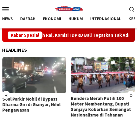
Loncat
Menu
ke
Mobile
konten
NEWS
DAERAH
EKONOMI
HUKUM
INTERNASIONAL
KES
rah Rai, Komisi I DPRD Bali Tegaskan Tak Ada Indikasi Penyalahg
Kabar Spesial
HEADLINES
«
»
Bendera Merah Putih 100
Sidak Bea Cukai Ngurah Rai,
Meter Membentang, Bupati
Komisi I DPRD Bali Tegaskan
Sanjaya Kobarkan Semangat
Tak Ada Indikasi
Nasionalisme di Tabanan
Penyalahgunaan Barang
Sitaan