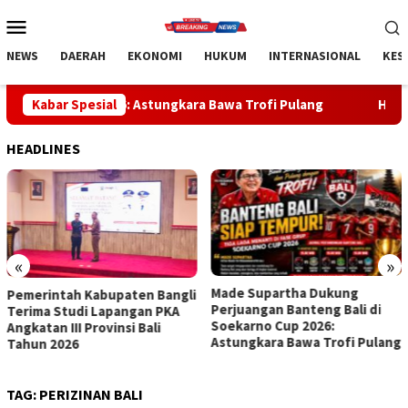
Loncat
Menu
ke
Mobile
konten
NEWS
DAERAH
EKONOMI
HUKUM
INTERNASIONAL
KES
026: Astungkara Bawa Trofi Pulang
Kabar Spesial
Handball Bali Juara K
HEADLINES
«
»
Made Supartha Dukung
Handball Bali Juara Kejurnas
Perjuangan Banteng Bali di
U-19 2026, Regenerasi Atlet
Soekarno Cup 2026:
Muda Mulai Berbuah Prestasi
Astungkara Bawa Trofi Pulang
TAG:
PERIZINAN BALI