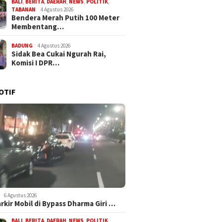
BALI
,
BERITA
,
DAERAH
,
NEWS
,
POLITIK
,
TABANAN
4 Agustus 2026
Bendera Merah Putih 100 Meter
Membentang…
BADUNG
4 Agustus 2026
Sidak Bea Cukai Ngurah Rai,
Komisi I DPR…
OTIF
6 Agustus 2026
arkir Mobil di Bypass Dharma Giri …
BALI
,
BERITA
,
DAERAH
,
NEWS
,
POLITIK
,