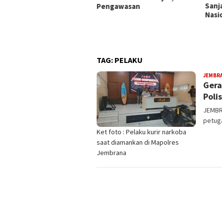
Sanjaya Kobarkan Semangat
Tak A
ngawasan
Nasionalisme di Tabanan
Peny
Sita
TAG:
PELAKU
JEMBR
Gera
Polis
JEMBRA
petug
Ket foto : Pelaku kurir narkoba
saat diamankan di Mapolres
Jembrana