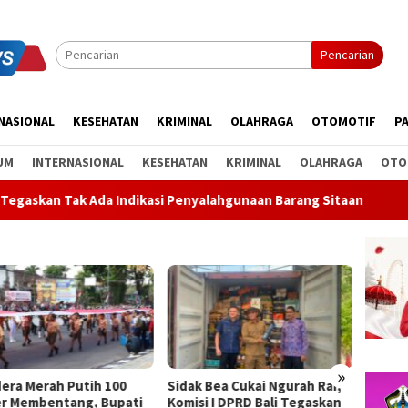
Pencarian
NASIONAL
KESEHATAN
KRIMINAL
OLAHRAGA
OTOMOTIF
PA
UM
INTERNASIONAL
KESEHATAN
KRIMINAL
OLAHRAGA
OTO
 Indikasi Penyalahgunaan Barang Sitaan
Rahina Tumpek Kr
»
k Bea Cukai Ngurah Rai,
Rahina Tumpek Krulut,
ABTI B
si I DPRD Bali Tegaskan
Pemkab Bangli Hadirkan
Kejurn