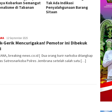
da Indikasi
Pengobatan Gratis di Empat
2026 d
alahgunaan Barang
Kecamatan Wujudkan
Presta
an
Pelayanan Kesehatan
Berlandaskan Kasih Sayang
ANA
admin
12 September 2025
k-Gerik Mencurigakan! Pemotor ini Dibekuk
i
NA, breaking-news.co.id | Dua orang kurir narkoba ditangkap
as Satresnarkoba Polres Jembrana setelah salah satu […]