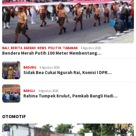
BALI
,
BERITA
,
DAERAH
,
NEWS
,
POLITIK
,
TABANAN
4 Agustus 2026
Bendera Merah Putih 100 Meter Membentang…
BADUNG
4 Agustus 2026
Sidak Bea Cukai Ngurah Rai, Komisi I DPR…
BANGLI
2 Agustus 2026
Rahina Tumpek Krulut, Pemkab Bangli Hadi…
OTOMOTIF