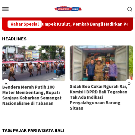
Loncat
Menu
ke
Mobile
konten
umpek Krulut, Pemkab Bangli Hadirkan Pengobatan Gratis di Em
Kabar Spesial
HEADLINES
«
»
Sidak Bea Cukai Ngurah Rai,
Rahina Tumpek Krulut,
Komisi I DPRD Bali Tegaskan
Pemkab Bangli Hadirkan
Tak Ada Indikasi
Pengobatan Gratis di Empat
Penyalahgunaan Barang
Kecamatan Wujudkan
Sitaan
Pelayanan Kesehatan
Berlandaskan Kasih Sayang
TAG:
PAJAK PARIWISATA BALI