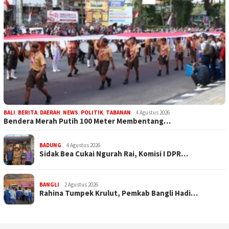
BALI
,
BERITA
,
DAERAH
,
NEWS
,
POLITIK
,
TABANAN
4 Agustus 2026
Bendera Merah Putih 100 Meter Membentang…
BADUNG
4 Agustus 2026
Sidak Bea Cukai Ngurah Rai, Komisi I DPR…
BANGLI
2 Agustus 2026
Rahina Tumpek Krulut, Pemkab Bangli Hadi…