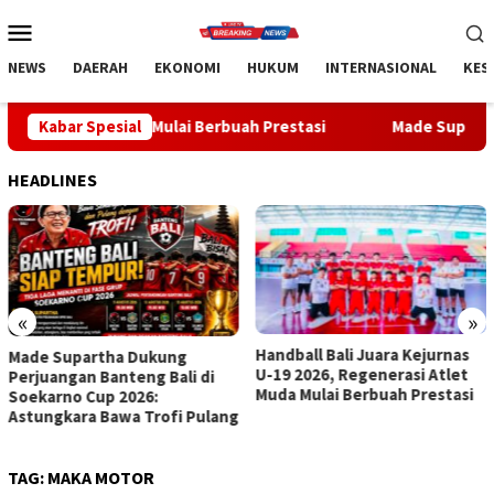
Loncat
Menu
ke
Mobile
konten
NEWS
DAERAH
EKONOMI
HUKUM
INTERNASIONAL
KES
Muda Mulai Berbuah Prestasi
Kabar Spesial
Made Supartha Bawa Energi Ba
HEADLINES
«
»
Handball Bali Juara Kejurnas
Made Supartha Bawa Energi
U-19 2026, Regenerasi Atlet
Baru ABTI Bali, Tim U-19 Putra
Muda Mulai Berbuah Prestasi
Sabet Juara 1 Kejurnas 2026
TAG:
MAKA MOTOR