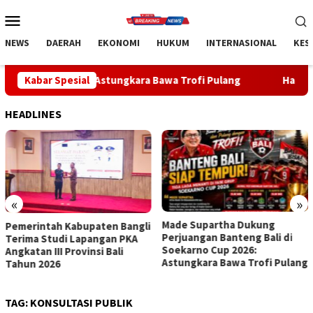
Loncat
Menu
ke
Mobile
konten
NEWS
DAERAH
EKONOMI
HUKUM
INTERNASIONAL
KES
6: Astungkara Bawa Trofi Pulang
Kabar Spesial
Handball Bali Juara Ke
HEADLINES
«
»
Made Supartha Dukung
Handball Bali Juara Kejurnas
Perjuangan Banteng Bali di
U-19 2026, Regenerasi Atlet
Soekarno Cup 2026:
Muda Mulai Berbuah Prestasi
Astungkara Bawa Trofi Pulang
TAG:
KONSULTASI PUBLIK