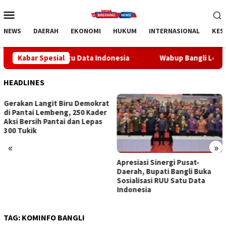
Loncat
Menu
ke
Mobile
konten
NEWS
DAERAH
EKONOMI
HUKUM
INTERNASIONAL
KES
 RUU Satu Data Indonesia
Kabar Spesial
Wabup Bangli Lepas Jalan Santa
HEADLINES
«
»
Apresiasi Sinergi Pusat-
Wabup Bangli Lepas Jalan
Daerah, Bupati Bangli Buka
Santai, Awali Rangkaian
Sosialisasi RUU Satu Data
Peringatan HUT ke-81
Indonesia
Kemerdekaan RI
TAG:
KOMINFO BANGLI