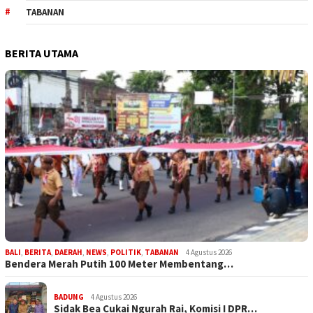
TABANAN
BERITA UTAMA
BALI
,
BERITA
,
DAERAH
,
NEWS
,
POLITIK
,
TABANAN
4 Agustus 2026
Bendera Merah Putih 100 Meter Membentang…
BADUNG
4 Agustus 2026
Sidak Bea Cukai Ngurah Rai, Komisi I DPR…