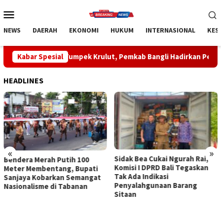
Loncat
Menu
ke
Mobile
konten
NEWS
DAERAH
EKONOMI
HUKUM
INTERNASIONAL
KES
 Tumpek Krulut, Pemkab Bangli Hadirkan Pengobatan Gratis di 
Kabar Spesial
HEADLINES
«
»
Sidak Bea Cukai Ngurah Rai,
Rahina Tumpek Krulut,
Komisi I DPRD Bali Tegaskan
Pemkab Bangli Hadirkan
Tak Ada Indikasi
Pengobatan Gratis di Empat
Penyalahgunaan Barang
Kecamatan Wujudkan
Sitaan
Pelayanan Kesehatan
Berlandaskan Kasih Sayang