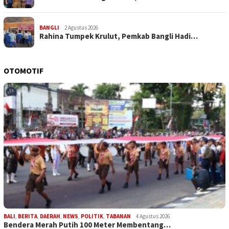
BANGLI
2 Agustus 2026
Rahina Tumpek Krulut, Pemkab Bangli Hadi…
OTOMOTIF
BALI
,
BERITA
,
DAERAH
,
NEWS
,
POLITIK
,
TABANAN
4 Agustus 2026
Bendera Merah Putih 100 Meter Membentang…