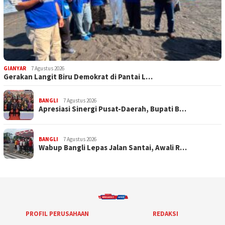
GIANYAR
7 Agustus 2026
Gerakan Langit Biru Demokrat di Pantai L…
BANGLI
7 Agustus 2026
Apresiasi Sinergi Pusat-Daerah, Bupati B…
BANGLI
7 Agustus 2026
Wabup Bangli Lepas Jalan Santai, Awali R…
PROFIL PERUSAHAAN
REDAKSI