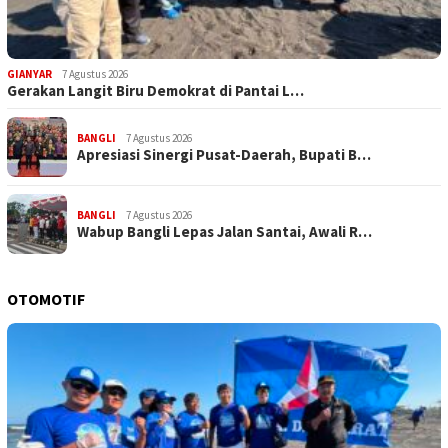
GIANYAR
7 Agustus 2026
Gerakan Langit Biru Demokrat di Pantai L…
BANGLI
7 Agustus 2026
Apresiasi Sinergi Pusat-Daerah, Bupati B…
BANGLI
7 Agustus 2026
Wabup Bangli Lepas Jalan Santai, Awali R…
OTOMOTIF