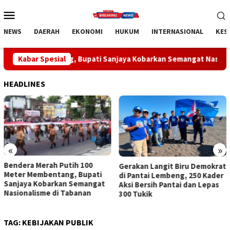
Loncat
Menu
ke
Mobile
konten
NEWS
DAERAH
EKONOMI
HUKUM
INTERNASIONAL
KES
ang, Bupati Sanjaya Kobarkan Semangat Nasionalisme di Tabana
Kabar Spesial
HEADLINES
«
»
Bendera Merah Putih 100
Gerakan Langit Biru Demokrat
Meter Membentang, Bupati
di Pantai Lembeng, 250 Kader
Sanjaya Kobarkan Semangat
Aksi Bersih Pantai dan Lepas
Nasionalisme di Tabanan
300 Tukik
TAG:
KEBIJAKAN PUBLIK