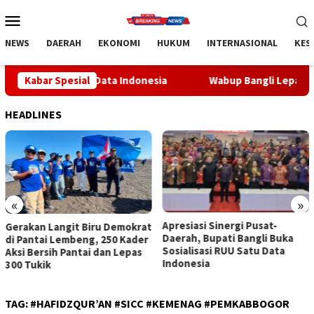
Loncat
Menu
ke
Mobile
konten
NEWS
DAERAH
EKONOMI
HUKUM
INTERNASIONAL
KES
Satu Data Indonesia
Kabar Spesial
Wabup Bangli Lepas Jalan Santai, Aw
HEADLINES
«
»
Apresiasi Sinergi Pusat-
Wabup Bangli Lepas Jalan
Daerah, Bupati Bangli Buka
Santai, Awali Rangkaian
Sosialisasi RUU Satu Data
Peringatan HUT ke-81
Indonesia
Kemerdekaan RI
TAG:
#HAFIDZQUR’AN #SICC #KEMENAG #PEMKABBOGOR