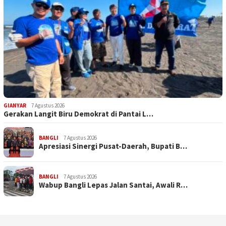
GIANYAR
7 Agustus 2026
Gerakan Langit Biru Demokrat di Pantai L…
BANGLI
7 Agustus 2026
Apresiasi Sinergi Pusat-Daerah, Bupati B…
BANGLI
7 Agustus 2026
Wabup Bangli Lepas Jalan Santai, Awali R…