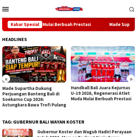
Loncat
Menu
ke
Mobile
konten
Muda Mulai Berbuah Prestasi
Kabar Spesial
Made Supartha Bawa Energi Ba
HEADLINES
«
»
Handball Bali Juara Kejurnas
Made Supartha Bawa Energi
U-19 2026, Regenerasi Atlet
Baru ABTI Bali, Tim U-19 Putra
Muda Mulai Berbuah Prestasi
Sabet Juara 1 Kejurnas 2026
TAG:
GUBERNUR BALI WAYAN KOSTER
Gubernur Koster dan Wagub Hadiri Perayaan