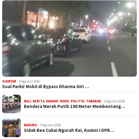
GIANYAR
6 Agustus 2026
Soal Parkir Mobil di Bypass Dharma Giri …
BALI
,
BERITA
,
DAERAH
,
NEWS
,
POLITIK
,
TABANAN
4 Agustus 2026
Bendera Merah Putih 100 Meter Membentang…
BADUNG
4 Agustus 2026
Sidak Bea Cukai Ngurah Rai, Komisi I DPR…