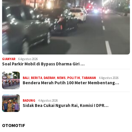
GIANYAR
6 Agustus 2026
Soal Parkir Mobil di Bypass Dharma Giri …
BALI
,
BERITA
,
DAERAH
,
NEWS
,
POLITIK
,
TABANAN
4 Agustus 2026
Bendera Merah Putih 100 Meter Membentang…
BADUNG
4 Agustus 2026
Sidak Bea Cukai Ngurah Rai, Komisi I DPR…
OTOMOTIF