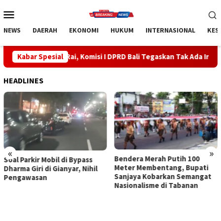
Loncat
Menu
ke
Mobile
konten
NEWS
DAERAH
EKONOMI
HUKUM
INTERNASIONAL
KES
 Rai, Komisi I DPRD Bali Tegaskan Tak Ada Indikasi Penyalahguna
Kabar Spesial
HEADLINES
«
»
Bendera Merah Putih 100
Sidak Bea Cukai Ngurah Rai,
Meter Membentang, Bupati
Komisi I DPRD Bali Tegaskan
Sanjaya Kobarkan Semangat
Tak Ada Indikasi
Nasionalisme di Tabanan
Penyalahgunaan Barang
Sitaan