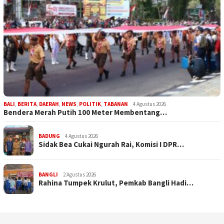
BALI
,
BERITA
,
DAERAH
,
NEWS
,
POLITIK
,
TABANAN
4 Agustus 2026
Bendera Merah Putih 100 Meter Membentang…
BADUNG
4 Agustus 2026
Sidak Bea Cukai Ngurah Rai, Komisi I DPR…
BANGLI
2 Agustus 2026
Rahina Tumpek Krulut, Pemkab Bangli Hadi…