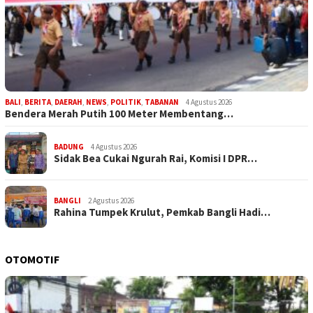
BALI
,
BERITA
,
DAERAH
,
NEWS
,
POLITIK
,
TABANAN
4 Agustus 2026
Bendera Merah Putih 100 Meter Membentang…
BADUNG
4 Agustus 2026
Sidak Bea Cukai Ngurah Rai, Komisi I DPR…
BANGLI
2 Agustus 2026
Rahina Tumpek Krulut, Pemkab Bangli Hadi…
OTOMOTIF