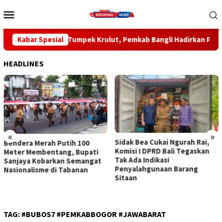
Loncat
Menu
ke
Mobile
konten
Tumpek Krulut, Pemkab Bangli Hadirkan Pengobatan Gratis di E
Kabar Spesial
HEADLINES
«
»
Sidak Bea Cukai Ngurah Rai,
Rahina Tumpek Krulut,
Komisi I DPRD Bali Tegaskan
Pemkab Bangli Hadirkan
Tak Ada Indikasi
Pengobatan Gratis di Empat
Penyalahgunaan Barang
Kecamatan Wujudkan
Sitaan
Pelayanan Kesehatan
Berlandaskan Kasih Sayang
TAG:
#BUBOS7 #PEMKABBOGOR #JAWABARAT