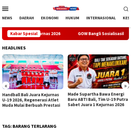
Loncat
Menu
ke
Mobile
konten
NEWS
DAERAH
EKONOMI
HUKUM
INTERNASIONAL
KES
 Kejurnas 2026
Kabar Spesial
GOW Bangli Sosialisasikan Pencegahan Bul
HEADLINES
«
»
Made Supartha Bawa Energi
GOW Bangli Sosialisasikan
Baru ABTI Bali, Tim U-19 Putra
Pencegahan Bullying di SMPN
Sabet Juara 1 Kejurnas 2026
1 Kintamani
TAG:
BARANG TERLARANG