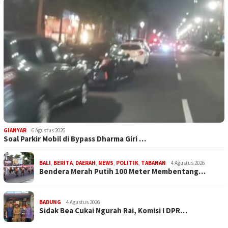
GIANYAR
6 Agustus 2026
Soal Parkir Mobil di Bypass Dharma Giri …
BALI
,
BERITA
,
DAERAH
,
NEWS
,
POLITIK
,
TABANAN
4 Agustus 2026
Bendera Merah Putih 100 Meter Membentang…
BADUNG
4 Agustus 2026
Sidak Bea Cukai Ngurah Rai, Komisi I DPR…