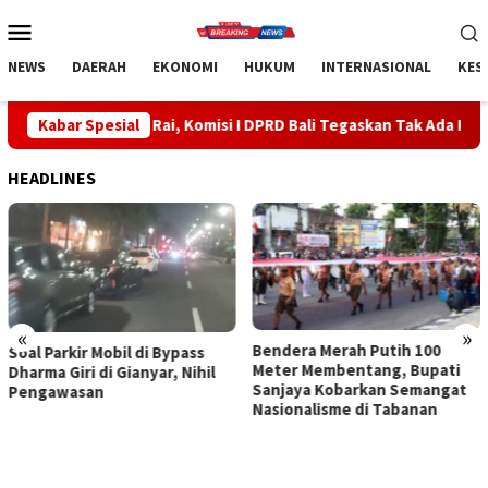
Loncat
Menu
ke
Mobile
konten
NEWS
DAERAH
EKONOMI
HUKUM
INTERNASIONAL
KES
urah Rai, Komisi I DPRD Bali Tegaskan Tak Ada Indikasi Penyalah
Kabar Spesial
HEADLINES
«
»
Bendera Merah Putih 100
Sidak Bea Cukai Ngurah Rai,
Meter Membentang, Bupati
Komisi I DPRD Bali Tegaskan
Sanjaya Kobarkan Semangat
Tak Ada Indikasi
Nasionalisme di Tabanan
Penyalahgunaan Barang
Sitaan