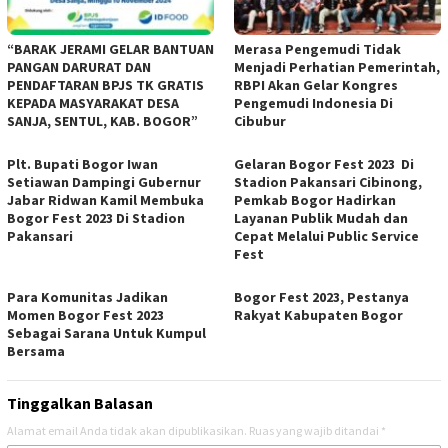
“BARAK JERAMI GELAR BANTUAN
Merasa Pengemudi Tidak
PANGAN DARURAT DAN
Menjadi Perhatian Pemerintah,
PENDAFTARAN BPJS TK GRATIS
RBPI Akan Gelar Kongres
KEPADA MASYARAKAT DESA
Pengemudi Indonesia Di
SANJA, SENTUL, KAB. BOGOR”
Cibubur
Plt. Bupati Bogor Iwan
Gelaran Bogor Fest 2023 Di
Setiawan Dampingi Gubernur
Stadion Pakansari Cibinong,
Jabar Ridwan Kamil Membuka
Pemkab Bogor Hadirkan
Bogor Fest 2023 Di Stadion
Layanan Publik Mudah dan
Pakansari
Cepat Melalui Public Service
Fest
Para Komunitas Jadikan
Bogor Fest 2023, Pestanya
Momen Bogor Fest 2023
Rakyat Kabupaten Bogor
Sebagai Sarana Untuk Kumpul
Bersama
Tinggalkan Balasan
Alamat email Anda tidak akan dipublikasikan.
Ruas yang wajib ditandai
*