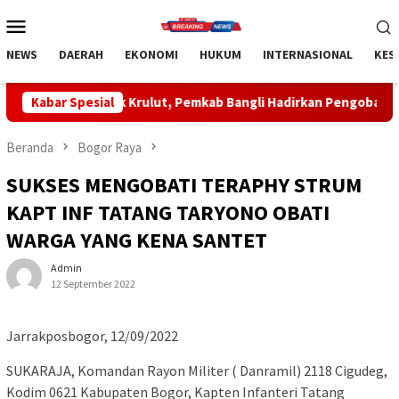
Loncat
Menu
ke
Mobile
konten
NEWS
DAERAH
EKONOMI
HUKUM
INTERNASIONAL
KES
ulut, Pemkab Bangli Hadirkan Pengobatan Gratis di Empat Kec
Kabar Spesial
Beranda
Bogor Raya
SUKSES MENGOBATI TERAPHY STRUM
KAPT INF TATANG TARYONO OBATI
WARGA YANG KENA SANTET
Admin
12 September 2022
Jarrakposbogor, 12/09/2022
SUKARAJA, Komandan Rayon Militer ( Danramil) 2118 Cigudeg,
Kodim 0621 Kabupaten Bogor, Kapten Infanteri Tatang