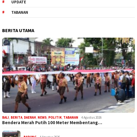
UPDATE
TABANAN
BERITA UTAMA
BALI
,
BERITA
,
DAERAH
,
NEWS
,
POLITIK
,
TABANAN
4 Agustus 2026
Bendera Merah Putih 100 Meter Membentang…
BADUNG
4 Agustus 2026