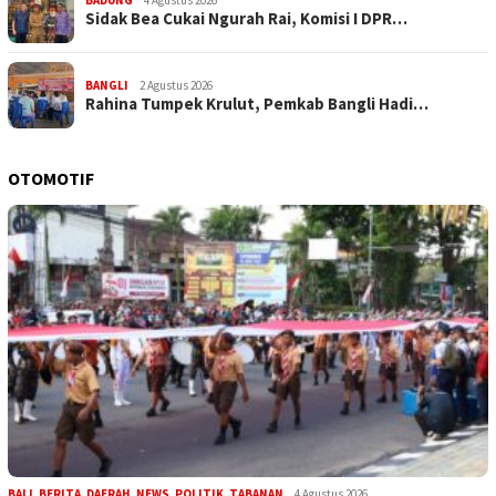
Sidak Bea Cukai Ngurah Rai, Komisi I DPR…
BANGLI
2 Agustus 2026
Rahina Tumpek Krulut, Pemkab Bangli Hadi…
OTOMOTIF
BALI
,
BERITA
,
DAERAH
,
NEWS
,
POLITIK
,
TABANAN
4 Agustus 2026