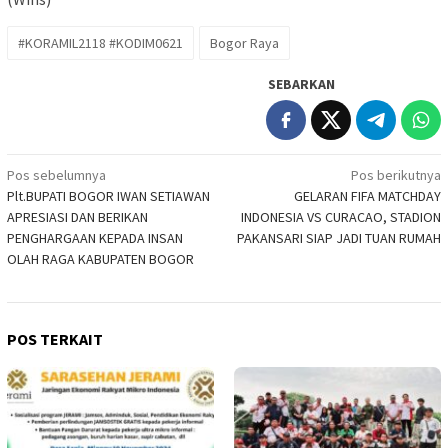
#KORAMIL2118 #KODIM0621
Bogor Raya
SEBARKAN
Navigasi
Pos sebelumnya
Pos berikutnya
Plt.BUPATI BOGOR IWAN SETIAWAN
GELARAN FIFA MATCHDAY
pos
APRESIASI DAN BERIKAN
INDONESIA VS CURACAO, STADION
PENGHARGAAN KEPADA INSAN
PAKANSARI SIAP JADI TUAN RUMAH
OLAH RAGA KABUPATEN BOGOR
POS TERKAIT