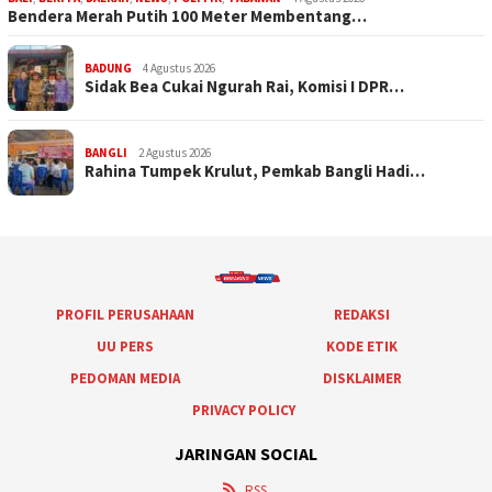
Bendera Merah Putih 100 Meter Membentang…
BADUNG
4 Agustus 2026
Sidak Bea Cukai Ngurah Rai, Komisi I DPR…
BANGLI
2 Agustus 2026
Rahina Tumpek Krulut, Pemkab Bangli Hadi…
PROFIL PERUSAHAAN
REDAKSI
UU PERS
KODE ETIK
PEDOMAN MEDIA
DISKLAIMER
PRIVACY POLICY
JARINGAN SOCIAL
RSS