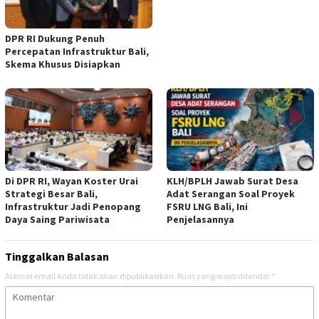
DPR RI Dukung Penuh
Percepatan Infrastruktur Bali,
Skema Khusus Disiapkan
Di DPR RI, Wayan Koster Urai
KLH/BPLH Jawab Surat Desa
Strategi Besar Bali,
Adat Serangan Soal Proyek
Infrastruktur Jadi Penopang
FSRU LNG Bali, Ini
Daya Saing Pariwisata
Penjelasannya
Tinggalkan Balasan
Alamat email Anda tidak akan dipublikasikan.
Ruas yang wajib ditandai
*