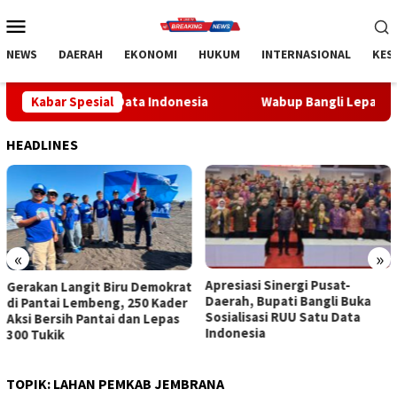
Loncat
Menu
ke
Mobile
konten
NEWS
DAERAH
EKONOMI
HUKUM
INTERNASIONAL
KES
U Satu Data Indonesia
Kabar Spesial
Wabup Bangli Lepas Jalan Santai, 
HEADLINES
«
»
Apresiasi Sinergi Pusat-
Wabup Bangli Lepas Jalan
Daerah, Bupati Bangli Buka
Santai, Awali Rangkaian
Sosialisasi RUU Satu Data
Peringatan HUT ke-81
Indonesia
Kemerdekaan RI
TOPIK:
LAHAN PEMKAB JEMBRANA