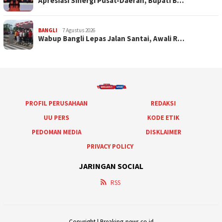
Apresiasi Sinergi Pusat-Daerah, Bupati B…
BANGLI
7 Agustus 2026
Wabup Bangli Lepas Jalan Santai, Awali R…
PROFIL PERUSAHAAN
REDAKSI
UU PERS
KODE ETIK
PEDOMAN MEDIA
DISKLAIMER
PRIVACY POLICY
JARINGAN SOCIAL
RSS
Copyright | Breaking-news.co.id