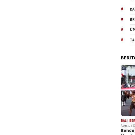
BA
BR
UP
TA
BERIT
BALI
,
BE
Agustus 2
Bender