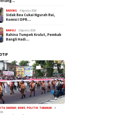
entang…
BADUNG
4 Agustus 2026
Sidak Bea Cukai Ngurah Rai,
Komisi I DPR…
BANGLI
2 Agustus 2026
Rahina Tumpek Krulut, Pemkab
Bangli Hadi…
OTIF
RITA
,
DAERAH
,
NEWS
,
POLITIK
,
TABANAN
4
026