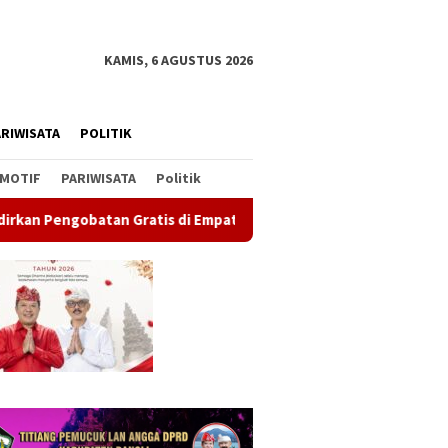
KAMIS, 6 AGUSTUS 2026
RIWISATA
POLITIK
MOTIF
PARIWISATA
Politik
 Gratis di Empat Kecamatan Wujudkan Pelayanan Kesehatan Berl
 Demokrat Bali Santuni
Sidak Be
Bendera Merah Putih 100
ga Korban Tragedi
Komisi I
Meter Membentang, Bupati