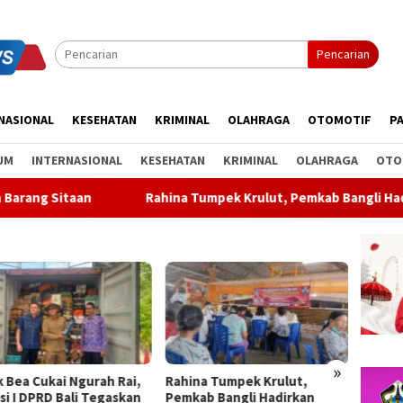
Pencarian
NASIONAL
KESEHATAN
KRIMINAL
OLAHRAGA
OTOMOTIF
PA
UM
INTERNASIONAL
KESEHATAN
KRIMINAL
OLAHRAGA
OTO
Rahina Tumpek Krulut, Pemkab Bangli Hadirkan Pengobatan
»
na Tumpek Krulut,
ABTI Bali Lepas Kontingen ke
Partai
ab Bangli Hadirkan
Kejurnas Bola Tangan Junior
Keluar