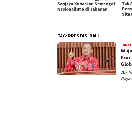
Tak Ada Indikasi
Peng
njaya Kobarkan Semangat
Penyalahgunaan Barang
Keca
ionalisme di Tabanan
Sitaan
Pela
Berl
TAG:
PRESTASI BALI
TAK B
Waja
Kont
Glob
DENPAS
Wayan 