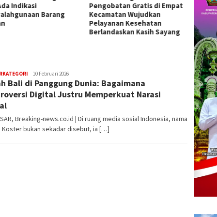
obatan Gratis di Empat
2026 di Surabaya, Targetkan
Juwuk 
matan Wujudkan
Prestasi Nasional
Tolak 
yanan Kesehatan
Keker
andaskan Kasih Sayang
ERKATEGORI
admin
10 Februari 2026
h Bali di Panggung Dunia: Bagaimana
roversi Digital Justru Memperkuat Narasi
al
AR, Breaking-news.co.id | Di ruang media sosial Indonesia, nama
Koster bukan sekadar disebut, ia […]