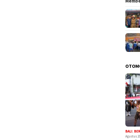
Memb
OTOM
BALI
,
BE
Agustus 2